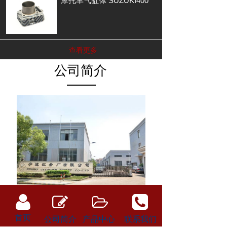
摩托车气缸体 SUZUKI400
查看更多
公司简介
宁波缸套厂有限公司位于浙江省宁波市东部，地处由中国
首页
公司简介
产品中心
联系我们
国际信托投资公司开发的宁波大榭开发区辖区，紧邻北仑